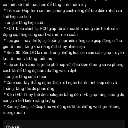
có thiết kế thể thao hơn để tăng tính thẩm mỹ.
* Tem xe: Đắp tem xe theo phong cách riêng để tạo điểm nhấn và
thể hiện cá tính.
Trang bị tăng hiệu suất:
* ECU: Điều chỉnh lại ECU giúp tối ưu hóa khả năng vận hành của
động cơ, tăng công suất và mô-men xoắn.
* Lọc gió: Thay thế lọc gió bằng loại hiệu năng cao giúp động cơ hút
gió tốt hơn, tăng khả năng đốt cháy nhiên liệu.
* Sên DID: Sên DID là một trong những loại sên cao cấp, giúp truyền
lực tốt hơn và tăng tuổi thọ.
* Lốp xe: Lựa chọn loại lốp phù hợp với điều kiện đường sá và phong
cách lái để tăng độ bám đường và ổn định.
Trang bị tăng sự an toàn:
* Cùm côn tay thắng ngắn: Giúp rút ngắn hành trình bóp côn và
thắng, tăng tốc độ phản ứng.
* Đèn LED: Thay thế đèn halogen bằng đèn LED giúp tăng cường độ
sáng và tiết kiệm năng lượng.
* Bảo vệ động cơ: Giúp bảo vệ động cơ khỏi những va chạm không
mong muốn.
Chia sẻ: