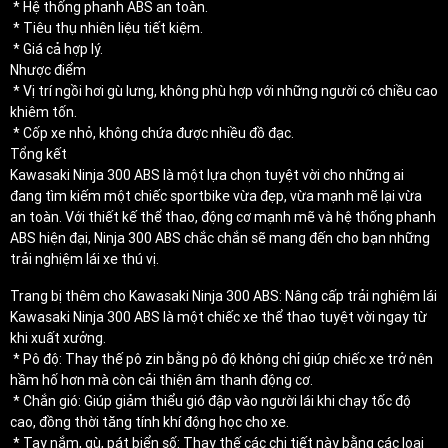
* Hệ thống phanh ABS an toàn.
* Tiêu thụ nhiên liệu tiết kiệm.
* Giá cả hợp lý.
Nhược điểm
* Vị trí ngồi hơi gù lưng, không phù hợp với những người có chiều cao
khiêm tốn.
* Cốp xe nhỏ, không chứa được nhiều đồ đạc.
Tổng kết
Kawasaki Ninja 300 ABS là một lựa chọn tuyệt vời cho những ai
đang tìm kiếm một chiếc sportbike vừa đẹp, vừa mạnh mẽ lại vừa
an toàn. Với thiết kế thể thao, động cơ mạnh mẽ và hệ thống phanh
ABS hiện đại, Ninja 300 ABS chắc chắn sẽ mang đến cho bạn những
trải nghiệm lái xe thú vị.
Trang bị thêm cho Kawasaki Ninja 300 ABS: Nâng cấp trải nghiệm lái
Kawasaki Ninja 300 ABS là một chiếc xe thể thao tuyệt vời ngay từ
khi xuất xưởng.
* Pô độ: Thay thế pô zin bằng pô độ không chỉ giúp chiếc xe trở nên
hầm hố hơn mà còn cải thiện âm thanh động cơ.
* Chắn gió: Giúp giảm thiểu gió đập vào người lái khi chạy tốc độ
cao, đồng thời tăng tính khí động học cho xe.
* Tay nắm, gù, pát biển số: Thay thế các chi tiết này bằng các loại