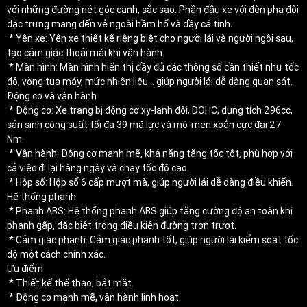
với những đường nét góc cạnh, sắc sảo. Phần đầu xe với đèn pha đôi
đặc trưng mang đến vẻ ngoài hầm hố và đầy cá tính.
* Yên xe: Yên xe thiết kế riêng biệt cho người lái và người ngồi sau,
tạo cảm giác thoải mái khi vận hành.
* Màn hình: Màn hình hiển thị đầy đủ các thông số cần thiết như tốc
độ, vòng tua máy, mức nhiên liệu... giúp người lái dễ dàng quan sát.
Động cơ và vận hành
* Động cơ: Xe trang bị động cơ xy-lanh đôi, DOHC, dung tích 296cc,
sản sinh công suất tối đa 39 mã lực và mô-men xoắn cực đại 27
Nm.
* Vận hành: Động cơ mạnh mẽ, khả năng tăng tốc tốt, phù hợp với
cả việc đi lại hàng ngày và chạy tốc độ cao.
* Hộp số: Hộp số 6 cấp mượt mà, giúp người lái dễ dàng điều khiển.
Hệ thống phanh
* Phanh ABS: Hệ thống phanh ABS giúp tăng cường độ an toàn khi
phanh gấp, đặc biệt trong điều kiện đường trơn trượt.
* Cảm giác phanh: Cảm giác phanh tốt, giúp người lái kiểm soát tốc
độ một cách chính xác.
Ưu điểm
* Thiết kế thể thao, bắt mắt.
* Động cơ mạnh mẽ, vận hành linh hoạt.