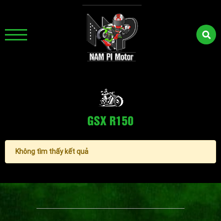
GSX R150
Không tìm thấy kết quả